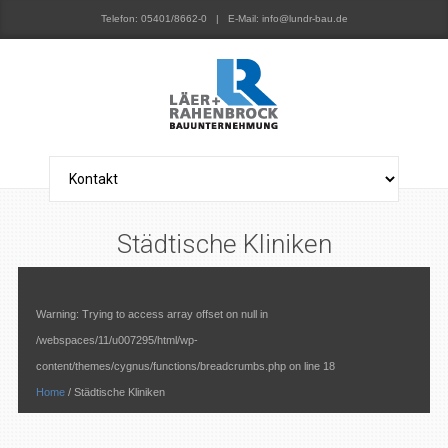
Telefon: 05401/8662-0 | E-Mail: info@lundr-bau.de
Städtische Kliniken
Warning
: Trying to access array offset on null in
/webspaces/11/u007295/html/wp-
content/themes/cygnus/functions/breadcrumbs.php
on line
18
Home
/
Städtische Kliniken