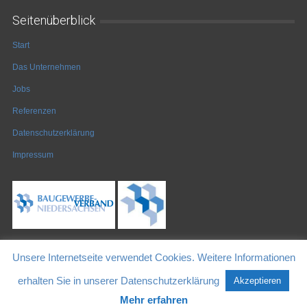
Seitenüberblick
Start
Das Unternehmen
Jobs
Referenzen
Datenschutzerklärung
Impressum
Unsere Internetseite verwendet Cookies. Weitere Informationen
© Copyright 2026 by Läer + Rahenbrock GmbH & Co KG
erhalten Sie in unserer Datenschutzerklärung
Akzeptieren
Mehr erfahren