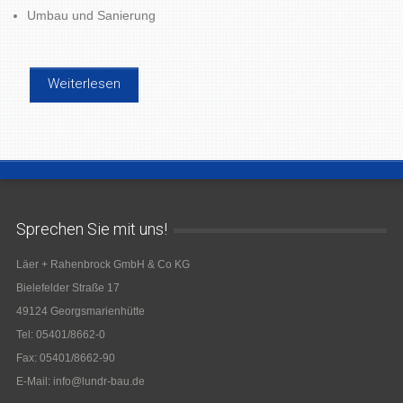
Umbau und Sanierung
Weiterlesen
Sprechen Sie mit uns!
Läer + Rahenbrock GmbH & Co KG
Bielefelder Straße 17
49124 Georgsmarienhütte
Tel: 05401/8662-0
Fax: 05401/8662-90
E-Mail: info@lundr-bau.de