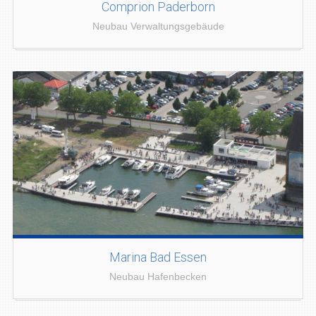
Comprion Paderborn
Neubau Verwaltungsgebäude
Marina Bad Essen
Neubau Hafenbecken