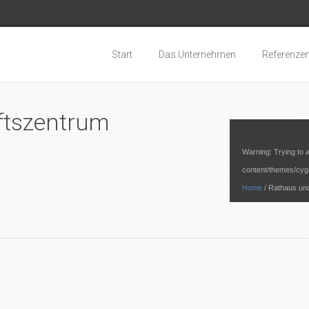
Start
Das Unternehmen
Referenze
ftszentrum
Warning
: Trying to 
content/themes/cyg
Home
/
Rathaus un