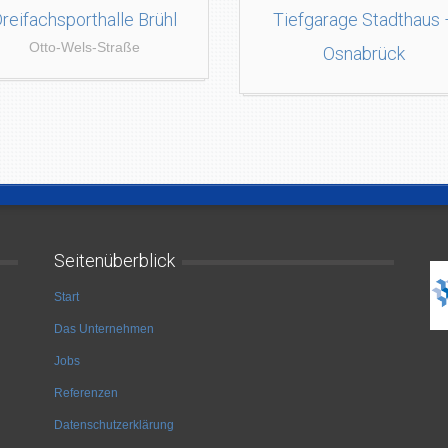
reifachsporthalle Brühl
Tiefgarage Stadthaus 
Otto-Wels-Straße
Osnabrück
Seitenüberblick
Start
Das Unternehmen
Jobs
Referenzen
Datenschutzerklärung