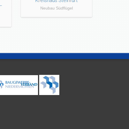
Kreishaus Steinfurt
–
Neubau Südflügel