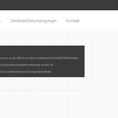
n
Zertifikate/Bescheinigungen
Kontakt
access array offset on null in
/webspaces/11/u007295/html/wp-
nus/functions/breadcrumbs.php
on line
18
d Geschäftszentrum Georgsmarienhütte