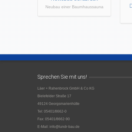
D
Neubau einer Baumhaussauna
Sprechen Sie mit uns!
Läer + Rahenbrock GmbH & Co KG
Bielefelder Straße 17
49124 Georgsmarienhütte
Tel: 05401/8662-0
Fax: 05401/8662-90
E-Mail: info@lundr-bau.de