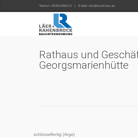
Telefon: 05401/8662-0 | E-Mail: info@lundr-bau.de
Rathaus und Geschä
Georgsmarienhütte
schlüsselfertig (Arge)