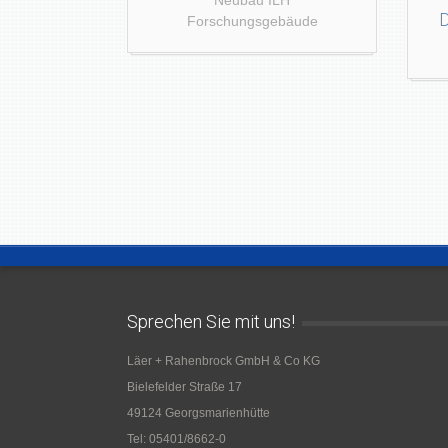
Neubau ILH
D
Forschungsgebäude
Sprechen Sie mit uns!
Läer + Rahenbrock GmbH & Co KG
Bielefelder Straße 17
49124 Georgsmarienhütte
Tel: 05401/8662-0