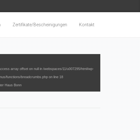
n
Zertifikate/Bescheinigungen
Kontakt
access array offset on null in
/webspaces/11/u007295/html/wp-
nus/functions/breadcrumbs.php
on line
18
fter Haus Bonn