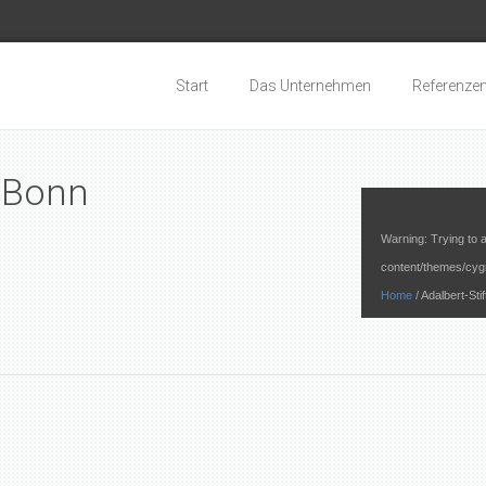
Start
Das Unternehmen
Referenze
s Bonn
Warning
: Trying to 
content/themes/cyg
Home
/
Adalbert-Sti