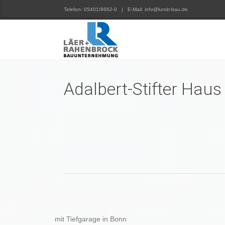
Telefon: 05401/8662-0 | E-Mail: info@lundr-bau.de
Adalbert-Stifter Hau
mit Tiefgarage in Bonn