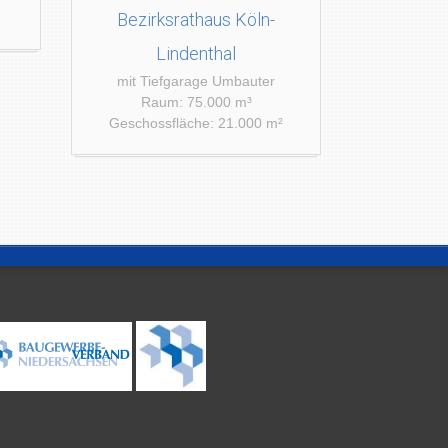
Bezirksrathaus Köln-
Lindenthal
mit Tiefgarage Umbauter
Raum: 75.000 m³
Geschossfläche: 21.000 m²