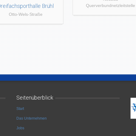
reifachsporthalle Brühl
Querverbundnetzleitstelle
Otto-Wels-Straße
Seitenüberblick
Start
Das Unternehmen
Jobs